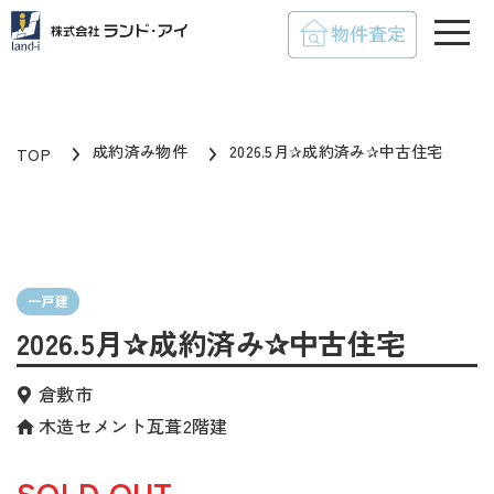
toggle
成約済み物件
2026.5月✰成約済み✰中古住宅
TOP
一戸建
2026.5月✰成約済み✰中古住宅
倉敷市
木造セメント瓦葺2階建
SOLD OUT