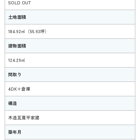
SOLD OUT
土地面積
184.92㎡（55.93坪）
建物面積
124.29㎡
間取り
4DK＋倉庫
構造
木造瓦葺平家建
築年月