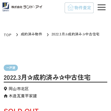
toggle
成約済み物件
2022.3月✰成約済み✰中古住宅
TOP
一戸建
2022.3月✰成約済み✰中古住宅
岡山市北区
木造瓦葺平家建
SOLD OUT