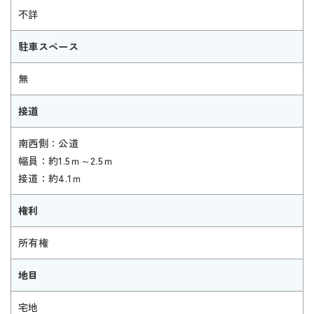
不詳
駐車スペース
無
接道
南西側：公道
幅員：約1.5ｍ～2.5ｍ
接道：約4.1ｍ
権利
所有権
地目
宅地