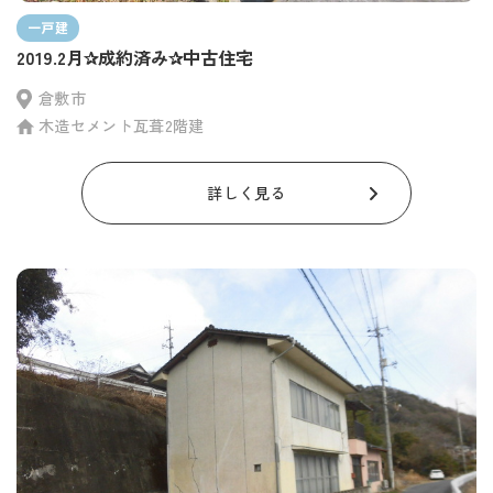
一戸建
2019.2月✰成約済み✰中古住宅
倉敷市
木造セメント瓦葺2階建
詳しく見る