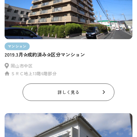
マンション
2019.3月✰成約済み✰区分マンション
岡山市中区
ＳＲＣ地上13階6階部分
詳しく見る