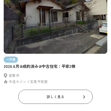
一戸建
2026.6月✰成約済み✰中古住宅：平家2棟
倉敷市
木造セメント瓦葺平家建
詳しく見る