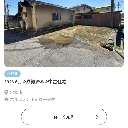
一戸建
2026.6月✰成約済み✰中古住宅
倉敷市
木造セメント瓦葺平家建
詳しく見る