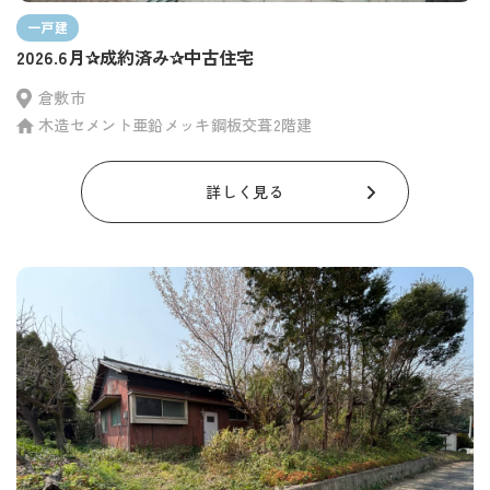
一戸建
2026.6月✰成約済み✰中古住宅
倉敷市
木造セメント亜鉛メッキ鋼板交葺2階建
詳しく見る