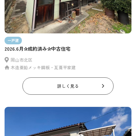
一戸建
2026.6月✰成約済み✰中古住宅
岡山市北区
木造亜鉛メッキ鋼板・瓦葺平家建
詳しく見る