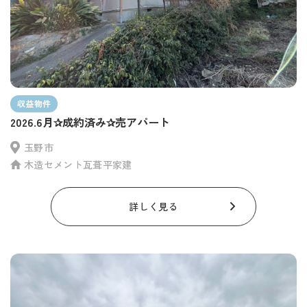
収益物件
2026.6月✰成約済み✰売アパート
玉野市
木造セメント瓦葺平家建
詳しく見る